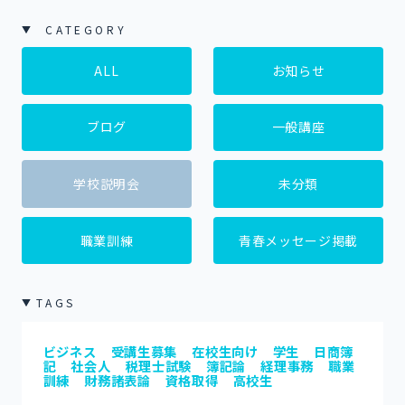
CATEGORY
ALL
お知らせ
ブログ
一般講座
学校説明会
未分類
職業訓練
青春メッセージ掲載
TAGS
ビジネス
受講生募集
在校生向け
学生
日商簿
記
社会人
税理士試験
簿記論
経理事務
職業
訓練
財務諸表論
資格取得
高校生