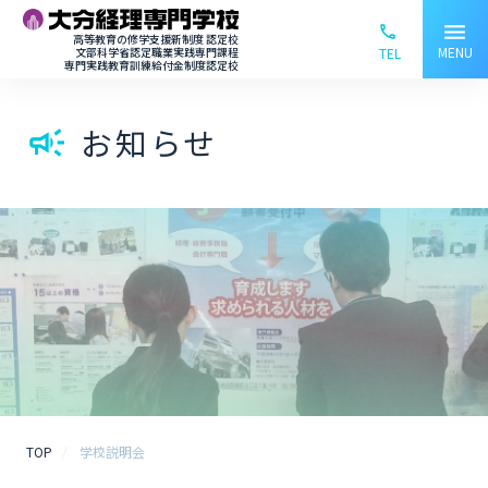
menu
phone_ou
高等教育の修学支援新制度 認定校
MENU
文部科学省認定職業実践専門課程
TEL
専門実践教育訓練給付金制度認定校
お知らせ
campaign
TOP
学校説明会