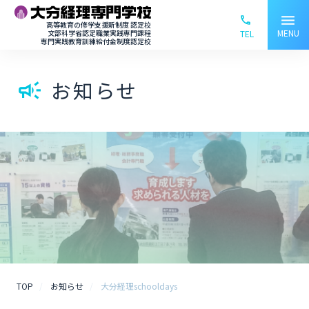
menu
phone_ou
高等教育の修学支援新制度 認定校
MENU
文部科学省認定職業実践専門課程
TEL
専門実践教育訓練給付金制度認定校
お知らせ
campaign
TOP
お知らせ
大分経理schooldays