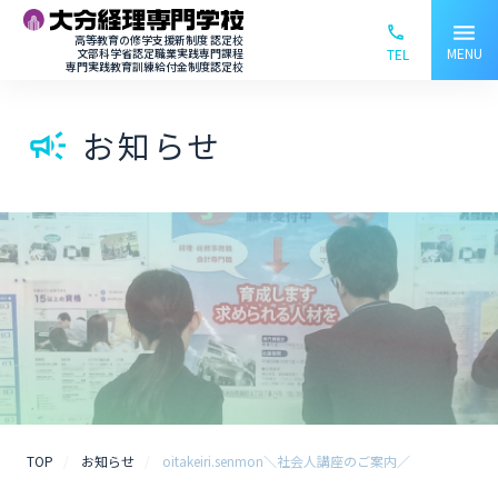
menu
phone_ou
高等教育の修学支援新制度 認定校
MENU
文部科学省認定職業実践専門課程
TEL
専門実践教育訓練給付金制度認定校
お知らせ
campaign
TOP
お知らせ
oitakeiri.senmon＼社会人講座のご案内／