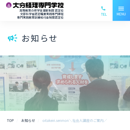
menu
phone_ou
高等教育の修学支援新制度 認定校
MENU
文部科学省認定職業実践専門課程
TEL
専門実践教育訓練給付金制度認定校
お知らせ
campaign
TOP
お知らせ
oitakeiri.senmon＼社会人講座のご案内／