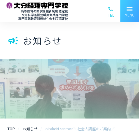
menu
phone_ou
高等教育の修学支援新制度 認定校
MENU
文部科学省認定職業実践専門課程
TEL
専門実践教育訓練給付金制度認定校
お知らせ
campaign
TOP
お知らせ
oitakeiri.senmon＼社会人講座のご案内／