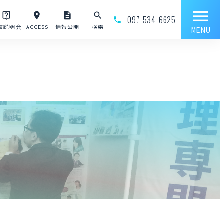
menu
live_help
place
description
search
097-534-6625
phone_outline
校説明会
ACCESS
情報公開
検索
MENU