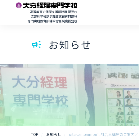
高等教育の修学支援新制度 認定校
文部科学省認定職業実践専門課程
専門実践教育訓練給付金制度認定校
お知らせ
campaign
TOP
お知らせ
oitakeiri.senmon＼社会人講座のご案内／