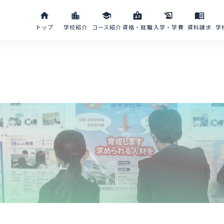
home
location_city
school
badge
history_edu
menu_book
トップ
学校紹介
コース紹介
資格・就職
入学・学費
資料請求
学