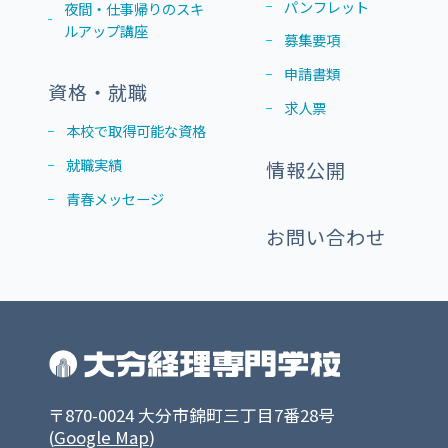
パンフレット
夜間・仕事帰りのスキ
ルアップ講座
募集要項
申請書類
資格・就職
求人票
本校で取得可能な資格
就職実績
情報公開
青春メッセージ
お問い合わせ
〒870-0024 大分市錦町三丁目7番28号
(
Google Map
)