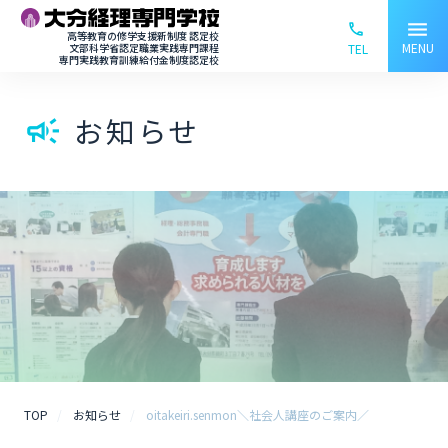
menu
phone_ou
高等教育の修学支援新制度 認定校
MENU
文部科学省認定職業実践専門課程
TEL
専門実践教育訓練給付金制度認定校
お知らせ
campaign
TOP
お知らせ
oitakeiri.senmon＼社会人講座のご案内／