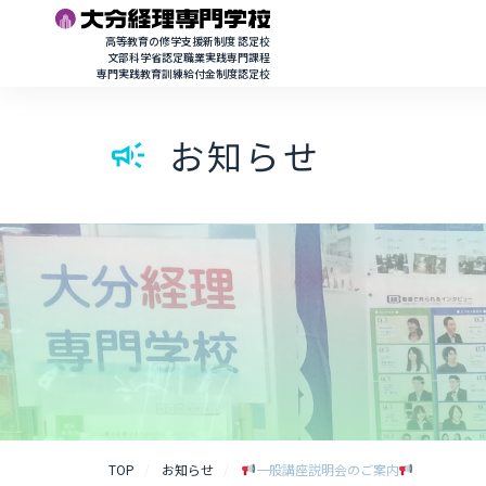
高等教育の修学支援新制度 認定校
文部科学省認定職業実践専門課程
専門実践教育訓練給付金制度認定校
お知らせ
campaign
TOP
お知らせ
一般講座説明会のご案内