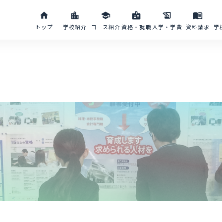
home
location_city
school
badge
history_edu
menu_book
トップ
学校紹介
コース紹介
資格・就職
入学・学費
資料請求
学