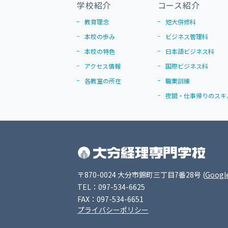
学校紹介
コース紹介
教育理念
短大併修科
本校の歩み
ビジネス管理科
本校の特色
日本語ビジネス科
アクセス情報
国際ビジネス科
各教室の所在
職業訓練
夜間・仕事帰りのスキ
〒870-0024 大分市錦町三丁目7番28号
(
Googl
TEL：097-534-6625
FAX：097-534-6651
プライバシーポリシー