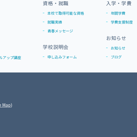
資格・就職
入学・学費
本校で取得可能な資格
年間学費
就職実績
学費支援制度
青春メッセージ
お知らせ
学校説明会
お知らせ
申し込みフォーム
ブログ
ルアップ講座
e Map
)