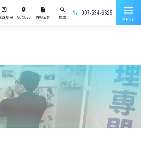
menu
live_help
place
description
search
097-534-6625
phone_outline
校説明会
ACCESS
情報公開
検索
MENU