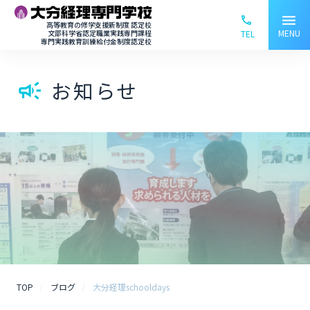
menu
phone_ou
高等教育の修学支援新制度 認定校
MENU
文部科学省認定職業実践専門課程
TEL
専門実践教育訓練給付金制度認定校
お知らせ
campaign
TOP
ブログ
大分経理schooldays