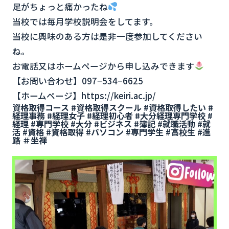
足がちょっと痛かったね
当校では毎月学校説明会をしてます。
当校に興味のある方は是非一度参加してください
ね。
お電話又はホームページから申し込みできます
【お問い合わせ】097−534−6625
【ホームページ】https://keiri.ac.jp/
資格取得コース #資格取得スクール #資格取得したい #
経理事務 #経理女子 #経理初心者 #大分経理専門学校 #
経理 #専門学校 #大分 #ビジネス #簿記 #就職活動 #就
活 #資格 #資格取得 #パソコン #専門学生 #高校生 #進
路 ＃坐禅