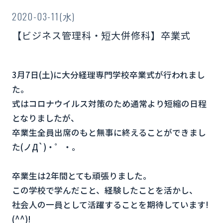
2020-03-11(水)
【ビジネス管理科・短大併修科】卒業式
3
月
7
日
(
土
)
に大分経理専門学校卒業式が行われまし
た。
式はコロナウイルス対策のため通常より短縮の日程
となりましたが、
卒業生全員出席のもと無事に終えることができまし
た
(
ノД
`)
・゜・。
卒業生は
2
年間とても頑張りました。
この学校で学んだこと、経験したことを活かし、
社会人の一員として活躍することを期待しています
!
(^^)!