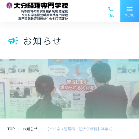
menu
phone_ou
高等教育の修学支援新制度 認定校
MENU
文部科学省認定職業実践専門課程
TEL
専門実践教育訓練給付金制度認定校
お知らせ
campaign
TOP
お知らせ
【ビジネス管理科・短大併修科】卒業式