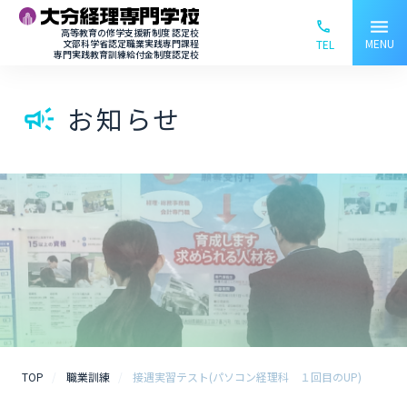
menu
phone_ou
高等教育の修学支援新制度 認定校
MENU
文部科学省認定職業実践専門課程
TEL
専門実践教育訓練給付金制度認定校
お知らせ
campaign
TOP
職業訓練
接遇実習テスト(パソコン経理科 １回目のUP)