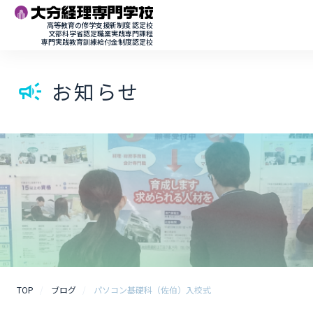
高等教育の修学支援新制度 認定校
文部科学省認定職業実践専門課程
専門実践教育訓練給付金制度認定校
お知らせ
campaign
TOP
ブログ
パソコン基礎科（佐伯）入校式