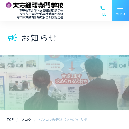
menu
phone_ou
高等教育の修学支援新制度 認定校
MENU
文部科学省認定職業実践専門課程
TEL
専門実践教育訓練給付金制度認定校
お知らせ
campaign
TOP
ブログ
パソコン経理科（大分①）入校