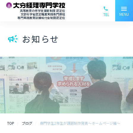
menu
phone_ou
高等教育の修学支援新制度 認定校
MENU
文部科学省認定職業実践専門課程
TEL
専門実践教育訓練給付金制度認定校
お知らせ
campaign
TOP
ブログ
専門学生2年生が課題制作発表～ホームページ編～