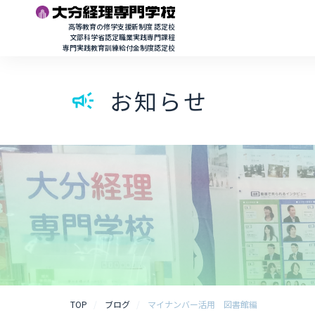
高等教育の修学支援新制度 認定校
文部科学省認定職業実践専門課程
専門実践教育訓練給付金制度認定校
お知らせ
campaign
TOP
ブログ
マイナンバー活用 図書館編