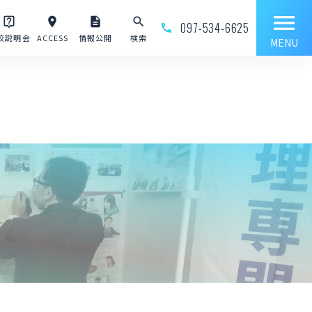
menu
live_help
place
description
search
097-534-6625
phone_outline
校説明会
ACCESS
情報公開
検索
MENU