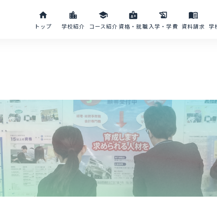
home
location_city
school
badge
history_edu
menu_book
トップ
学校紹介
コース紹介
資格・就職
入学・学費
資料請求
学