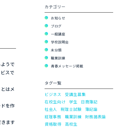
カテゴリー
お知らせ
ブログ
一般講座
学校説明会
未分類
職業訓練
るようで
青春メッセージ掲載
ービスで
タグ一覧
ことはメ
ビジネス
受講生募集
在校生向け
学生
日商簿記
ードを作
社会人
税理士試験
簿記論
経理事務
職業訓練
財務諸表論
だきます
資格取得
高校生