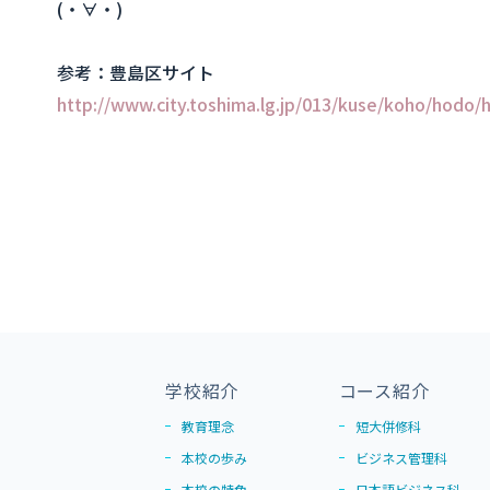
(・∀・)
参考：豊島区サイト
http://www.city.toshima.lg.jp/013/kuse/koho/hodo
学校紹介
コース紹介
教育理念
短大併修科
本校の歩み
ビジネス管理科
本校の特色
日本語ビジネス科