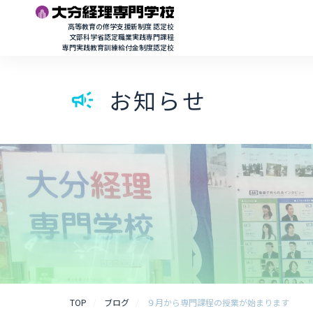
高等教育の修学支援新制度 認定校
文部科学省認定職業実践専門課程
専門実践教育訓練給付金制度認定校
お知らせ
campaign
TOP
ブログ
９月から専門課程の授業が始まります