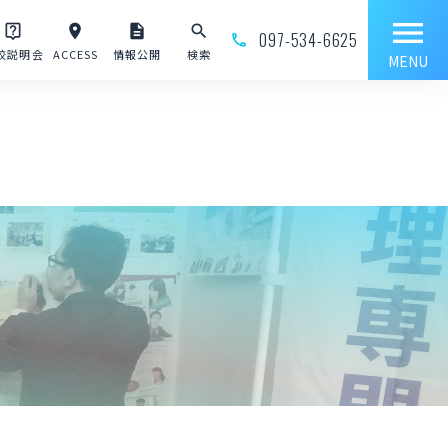
menu
live_help
place
description
search
097-534-6625
phone_outline
校説明会
ACCESS
情報公開
検索
MENU