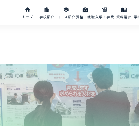
home
location_city
school
badge
history_edu
menu_book
トップ
学校紹介
コース紹介
資格・就職
入学・学費
資料請求
学