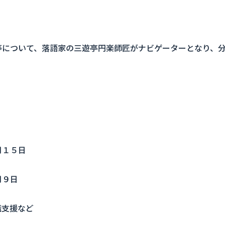
等について、落語家の三遊亭円楽師匠がナビゲーターとなり、
月１５日
月９日
職支援など