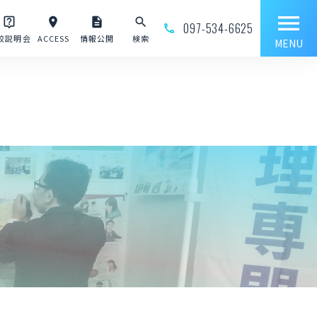
menu
live_help
place
description
search
097-534-6625
phone_outline
校説明会
ACCESS
情報公開
検索
MENU