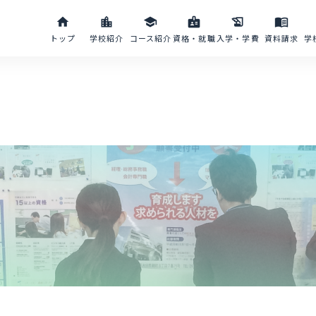
home
location_city
school
badge
history_edu
menu_book
トップ
学校紹介
コース紹介
資格・就職
入学・学費
資料請求
学