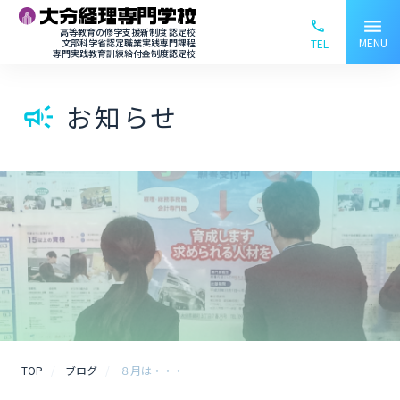
menu
phone_ou
高等教育の修学支援新制度 認定校
MENU
文部科学省認定職業実践専門課程
TEL
専門実践教育訓練給付金制度認定校
お知らせ
campaign
TOP
ブログ
８月は・・・