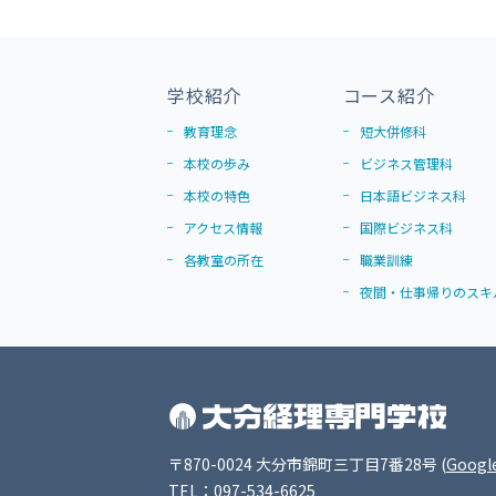
学校紹介
コース紹介
教育理念
短大併修科
本校の歩み
ビジネス管理科
本校の特色
日本語ビジネス科
アクセス情報
国際ビジネス科
各教室の所在
職業訓練
夜間・仕事帰りのスキ
〒870-0024 大分市錦町三丁目7番28号
(
Googl
TEL：097-534-6625