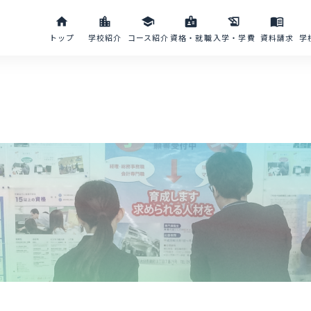
home
location_city
school
badge
history_edu
menu_book
トップ
学校紹介
コース紹介
資格・就職
入学・学費
資料請求
学