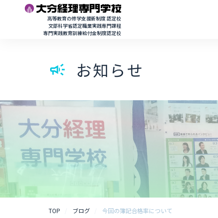
高等教育の修学支援新制度 認定校
文部科学省認定職業実践専門課程
専門実践教育訓練給付金制度認定校
お知らせ
campaign
TOP
ブログ
今回の簿記合格率について