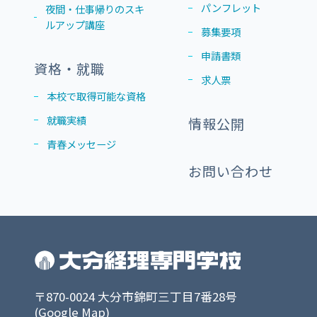
パンフレット
夜間・仕事帰りのスキ
ルアップ講座
募集要項
申請書類
資格・就職
求人票
本校で取得可能な資格
就職実績
情報公開
青春メッセージ
お問い合わせ
〒870-0024 大分市錦町三丁目7番28号
(
Google Map
)