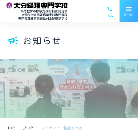
menu
phone_ou
高等教育の修学支援新制度 認定校
MENU
文部科学省認定職業実践専門課程
TEL
専門実践教育訓練給付金制度認定校
お知らせ
campaign
TOP
ブログ
マイナンバー制度その後