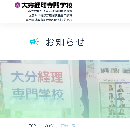
高等教育の修学支援新制度 認定校
文部科学省認定職業実践専門課程
専門実践教育訓練給付金制度認定校
お知らせ
campaign
TOP
ブログ
花粉対策