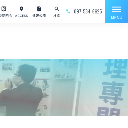
menu
live_help
place
description
search
097-534-6625
phone_outline
校説明会
ACCESS
情報公開
検索
MENU