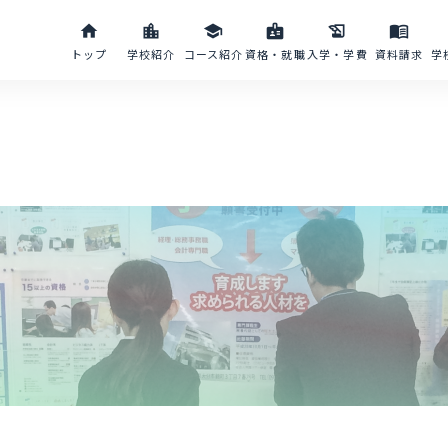
home
location_city
school
badge
history_edu
menu_book
トップ
学校紹介
コース紹介
資格・就職
入学・学費
資料請求
学