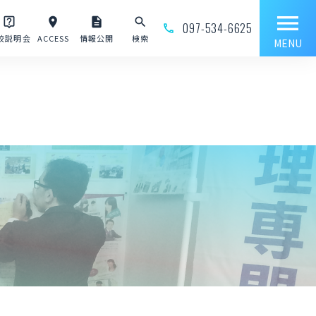
menu
live_help
place
description
search
097-534-6625
phone_outline
校説明会
ACCESS
情報公開
検索
MENU