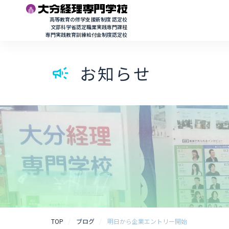
高等教育の修学支援新制度 認定校
文部科学省認定職業実践専門課程
専門実践教育訓練給付金制度認定校
お知らせ
campaign
TOP
ブログ
明日から企業エントリー開始