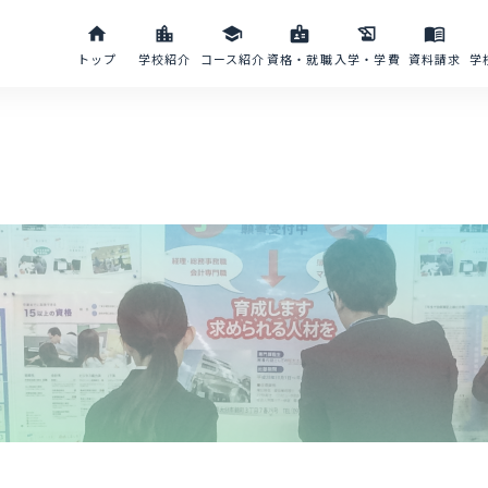
home
location_city
school
badge
history_edu
menu_book
トップ
学校紹介
コース紹介
資格・就職
入学・学費
資料請求
学