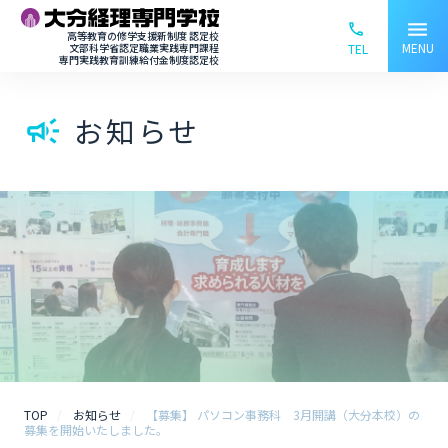
menu
phone_ou
高等教育の修学支援新制度 認定校
MENU
文部科学省認定職業実践専門課程
TEL
専門実践教育訓練給付金制度認定校
お知らせ
campaign
TOP
お知らせ
【募集】 パソコン事務科 3月開講（大分本校）の
募集を開始いたしました。