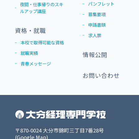
パンフレット
夜間・仕事帰りのスキ
ルアップ講座
募集要項
申請書類
資格・就職
求人票
本校で取得可能な資格
就職実績
情報公開
青春メッセージ
お問い合わせ
〒870-0024 大分市錦町三丁目7番28号
(
Google Map
)