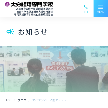
menu
phone_ou
高等教育の修学支援新制度 認定校
MENU
文部科学省認定職業実践専門課程
TEL
専門実践教育訓練給付金制度認定校
お知らせ
campaign
TOP
ブログ
マイナンバー法初の・・・