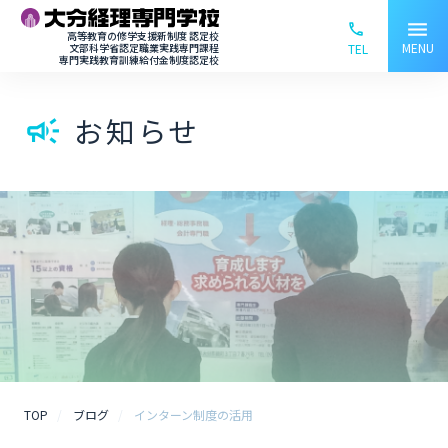
menu
phone_ou
高等教育の修学支援新制度 認定校
MENU
文部科学省認定職業実践専門課程
TEL
専門実践教育訓練給付金制度認定校
お知らせ
campaign
TOP
ブログ
インターン制度の活用