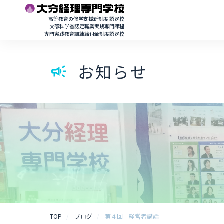
高等教育の修学支援新制度 認定校
文部科学省認定職業実践専門課程
専門実践教育訓練給付金制度認定校
お知らせ
campaign
TOP
ブログ
第４回 経営者講話