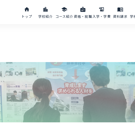
home
location_city
school
badge
history_edu
menu_book
トップ
学校紹介
コース紹介
資格・就職
入学・学費
資料請求
学