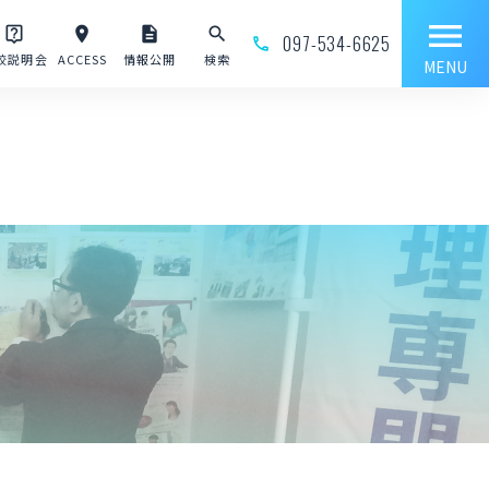
menu
live_help
place
description
search
097-534-6625
phone_outline
校説明会
ACCESS
情報公開
検索
MENU