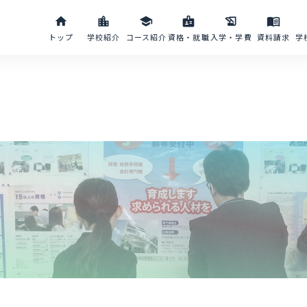
home
location_city
school
badge
history_edu
menu_book
トップ
学校紹介
コース紹介
資格・就職
入学・学費
資料請求
学
？