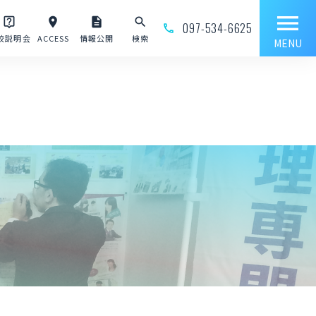
menu
live_help
place
description
search
097-534-6625
phone_outline
校説明会
ACCESS
情報公開
検索
MENU