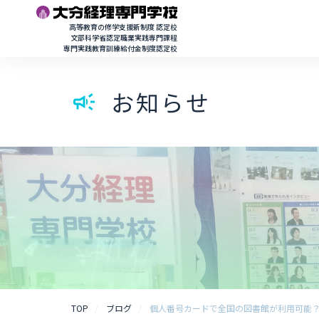
高等教育の修学支援新制度 認定校
文部科学省認定職業実践専門課程
専門実践教育訓練給付金制度認定校
お知らせ
campaign
TOP
ブログ
個人番号カードで全国の図書館が利用可能