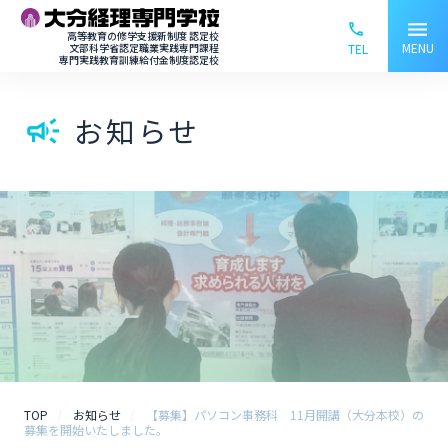
menu
phone_ou
高等教育の修学支援新制度 認定校
MENU
文部科学省認定職業実践専門課程
TEL
専門実践教育訓練給付金制度認定校
お知らせ
campaign
TOP
お知らせ
【募集】パソコン事務科 11月開講（大分本校）の
募集を開始いたしました。