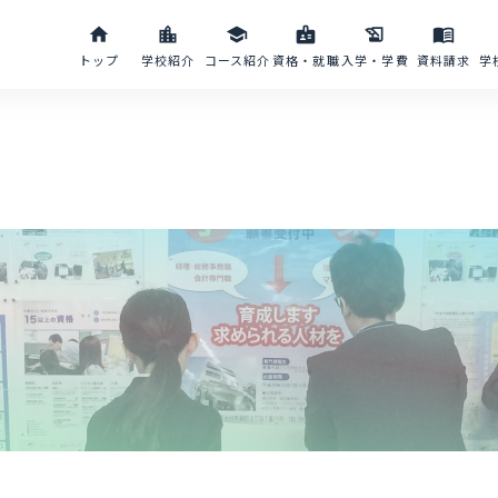
home
location_city
school
badge
history_edu
menu_book
トップ
学校紹介
コース紹介
資格・就職
入学・学費
資料請求
学