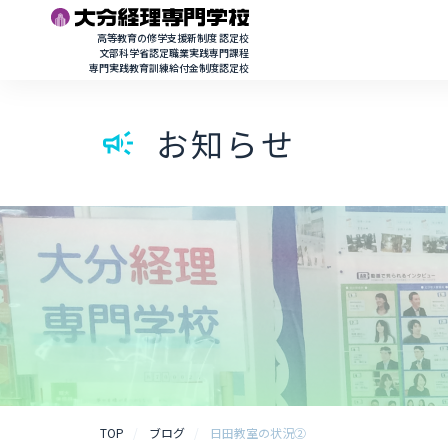
高等教育の修学支援新制度 認定校
文部科学省認定職業実践専門課程
専門実践教育訓練給付金制度認定校
お知らせ
campaign
TOP
ブログ
日田教室の状況②