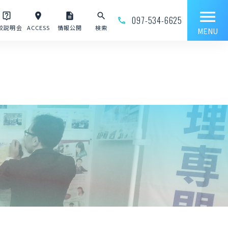
menu
live_help
place
description
search
097-534-6625
phone_outline
校説明会
ACCESS
情報公開
検索
MENU