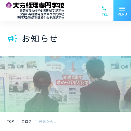
menu
phone_ou
高等教育の修学支援新制度 認定校
MENU
文部科学省認定職業実践専門課程
TEL
専門実践教育訓練給付金制度認定校
お知らせ
campaign
TOP
ブログ
来週から☆