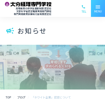
menu
phone_ou
高等教育の修学支援新制度 認定校
MENU
文部科学省認定職業実践専門課程
TEL
専門実践教育訓練給付金制度認定校
お知らせ
campaign
TOP
ブログ
「ホワイト企業」認定について