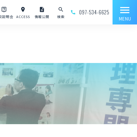
menu
live_help
place
description
search
097-534-6625
phone_outline
校説明会
ACCESS
情報公開
検索
MENU