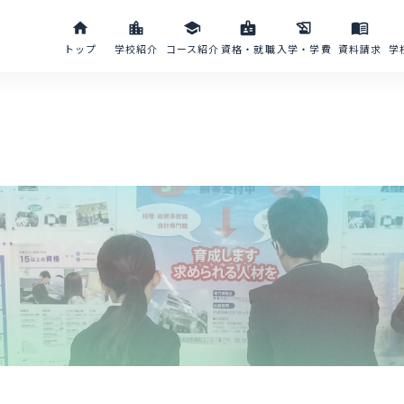
home
location_city
school
badge
history_edu
menu_book
トップ
学校紹介
コース紹介
資格・就職
入学・学費
資料請求
学