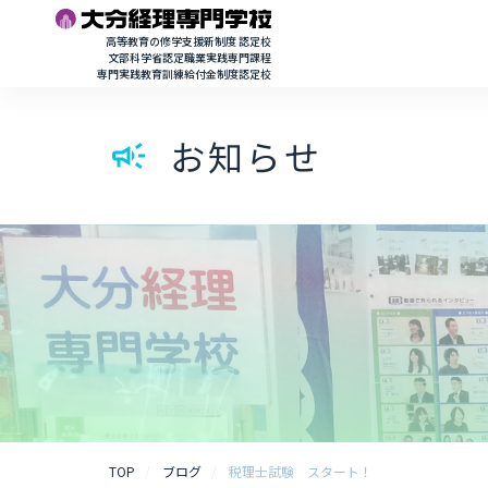
高等教育の修学支援新制度 認定校
文部科学省認定職業実践専門課程
専門実践教育訓練給付金制度認定校
お知らせ
campaign
TOP
ブログ
税理士試験 スタート！