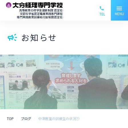
menu
phone_ou
高等教育の修学支援新制度 認定校
MENU
文部科学省認定職業実践専門課程
TEL
専門実践教育訓練給付金制度認定校
お知らせ
campaign
TOP
ブログ
中津教室の訓練生の状況①