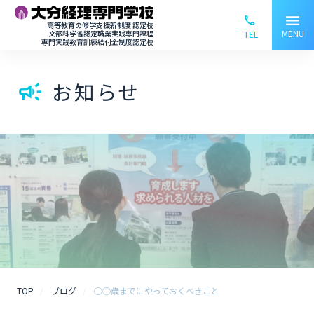
menu
phone_ou
高等教育の修学支援新制度 認定校
MENU
文部科学省認定職業実践専門課程
TEL
専門実践教育訓練給付金制度認定校
お知らせ
campaign
TOP
ブログ
○○歳までにやっておくべきこと