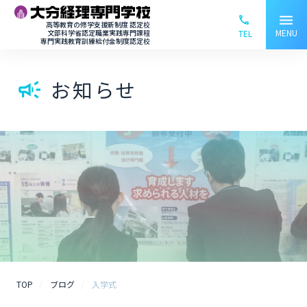
menu
phone_ou
高等教育の修学支援新制度 認定校
MENU
文部科学省認定職業実践専門課程
TEL
専門実践教育訓練給付金制度認定校
お知らせ
campaign
TOP
ブログ
入学式