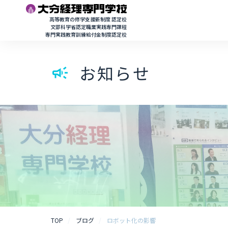
高等教育の修学支援新制度 認定校
文部科学省認定職業実践専門課程
専門実践教育訓練給付金制度認定校
お知らせ
campaign
TOP
ブログ
ロボット化の影響