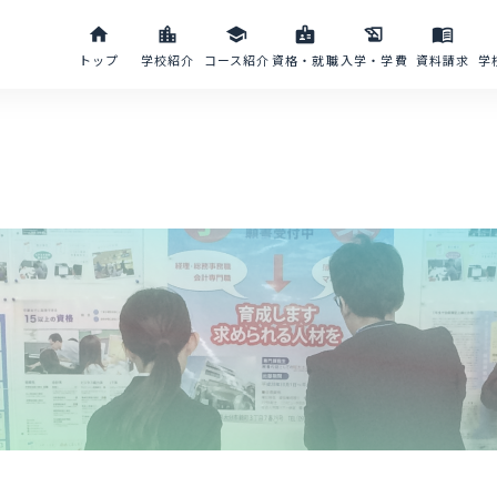
home
location_city
school
badge
history_edu
menu_book
トップ
学校紹介
コース紹介
資格・就職
入学・学費
資料請求
学