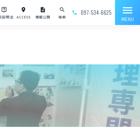
menu
live_help
place
description
search
097-534-6625
phone_outline
校説明会
ACCESS
情報公開
検索
MENU